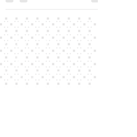
Ota yhteyttä!
Restaurointiosuuskunta Kymen Karmiini
Y-tunnus
2550404-5
info(at)kymenkarmiini.fi
puh:
044 741 3475
Kotkan Paja: Takojantie 23, 48230 Kotka
puh: 040 729 4595