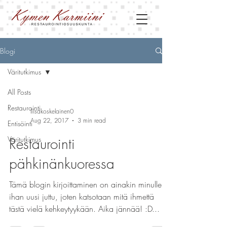
Blogi
Väritutkimus
All Posts
Restaurointi
liisakoskelainen0
Aug 22, 2017
3 min read
Entisöinti
Väritutkimus
Restaurointi
pähkinänkuoressa
Tämä blogin kirjoittaminen on ainakin minulle
ihan uusi juttu, joten katsotaan mitä ihmettä
tästä vielä kehkeytyykään. Aika jännää! :D...