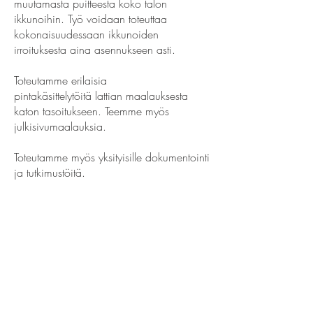
muutamasta puitteesta koko talon
ikkunoihin. Työ voidaan toteuttaa
kokonaisuudessaan ikkunoiden
irroituksesta aina asennukseen asti.
Toteutamme erilaisia
pintakäsittelytöitä lattian maalauksesta
katon tasoitukseen. Teemme myös
julkisivumaalauksia.
Toteutamme myös yksityisille dokumentointi
ja tutkimustöitä.